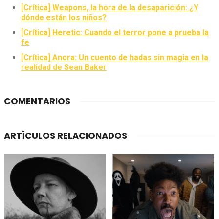
[Crítica] Weapons, la hora de la desaparición: ¿Y
dónde están los niños?
[Crítica] Heretic: Cuando el terror pone a prueba la
fe
[Crítica] Anora: Un cuento de hadas sin magia en la
realidad de Sean Baker
COMENTARIOS
ARTÍCULOS RELACIONADOS