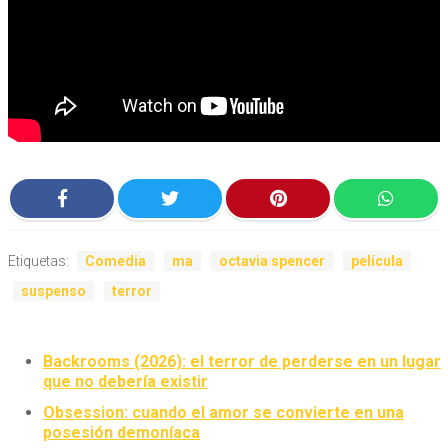
Etiquetas:
Comedia
ma
octavia spencer
película
suspenso
terror
Backrooms (2026): el terror de perderse en un lugar
que no debería existir
Obsession: cuando el amor se convierte en una
posesión demoníaca