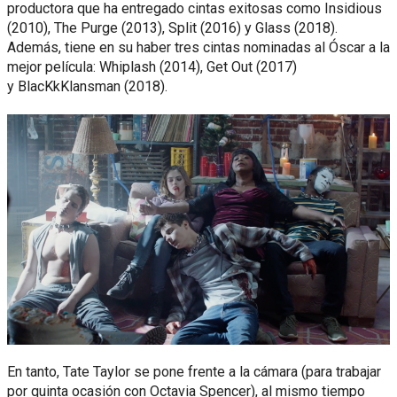
productora que ha entregado cintas exitosas como Insidious
(2010), The Purge (2013), Split (2016) y Glass (2018).
Además, tiene en su haber tres cintas nominadas al Óscar a la
mejor película: Whiplash (2014), Get Out (2017)
y BlacKkKlansman (2018).
En tanto, Tate Taylor se pone frente a la cámara (para trabajar
por quinta ocasión con Octavia Spencer), al mismo tiempo