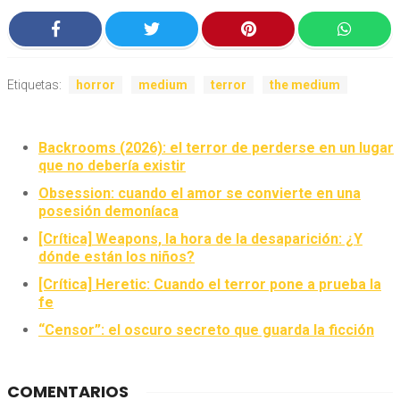
Etiquetas:
horror
medium
terror
the medium
Backrooms (2026): el terror de perderse en un lugar
que no debería existir
Obsession: cuando el amor se convierte en una
posesión demoníaca
[Crítica] Weapons, la hora de la desaparición: ¿Y
dónde están los niños?
[Crítica] Heretic: Cuando el terror pone a prueba la
fe
“Censor”: el oscuro secreto que guarda la ficción
COMENTARIOS