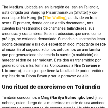
The Medium, ubicada en en la región de Isán en Tailandia,
está dirigida por
Banjong Pisanthanakun
(Shutter) y co-
escrita por
Na Hong-jin
(
The Wailing
), se divide en tres
actos. El primero, donde con un estilo documental, nos
cuentan los testimonios de chamanes tailandeses, sus
creencias y costumbres. Esta introducción, que sirve como
prólogo, se extiende demasiado. Sumada a su narración lenta,
podría desanimar a los que esperaban algo impactante desde
el inicio. En el segundo acto nos enfocamos en una familia
que por generaciones ha tenido la suerte (o maldición) de
heredar el don de ser médium. Este don es transmitido por
generaciones a las féminas. Conocemos a Nim (
Sawanee
Utoomma
), una mujer que tiene la facultad de poder recibir el
espíritu de su Diosa Bayan y ser la portavoz de ella.
Una ritual de exorcismo en Tailandia
También conocemos a Ming (
Narilya Gulmongkolpech
), su
sobrina, quien -luego de la misteriosa muerte de una anciana-