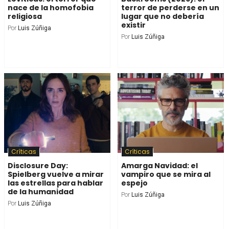
nace de la homofobia
terror de perderse en un
religiosa
lugar que no debería
existir
Por
Luis Zúñiga
Por
Luis Zúñiga
Críticas
Críticas
Disclosure Day:
Amarga Navidad: el
Spielberg vuelve a mirar
vampiro que se mira al
las estrellas para hablar
espejo
de la humanidad
Por
Luis Zúñiga
Por
Luis Zúñiga