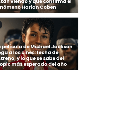
stán viendo y que confirma el
enómeno Harlan Coben
a película de Michael Jackson
ega a los cines: fecha de
treno, y lo que se sabe del
iopic más esperado del año