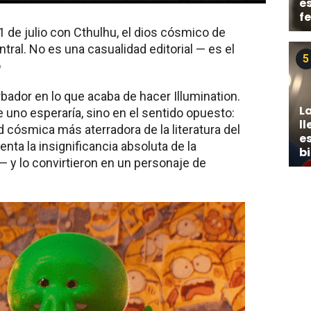
e
f
1 de julio con Cthulhu, el dios cósmico de
ral. No es una casualidad editorial — es el
5
o
ador en lo que acaba de hacer Illumination.
L
e uno esperaría, sino en el sentido opuesto:
ll
 cósmica más aterradora de la literatura del
es
senta la insignificancia absoluta de la
b
— y lo convirtieron en un personaje de