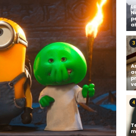
L
No
p
a
3
A
a
p
v
4
T
mi