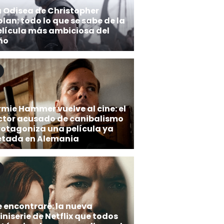
a Odisea de Christopher
lan: todo lo que se sabe de la
elícula más ambiciosa del
ño
rmie Hammer vuelve al cine: el
ctor acusado de canibalismo
rotagoniza una película ya
etada en Alemania
e encontraré: la nueva
niserie de Netflix que todos