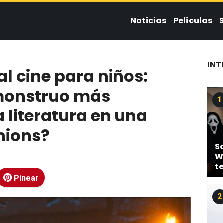
Noticias
Películas
INT
al cine para niños:
 monstruo más
1
a literatura en una
nions?
Sc
W
t
Pinear
2