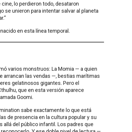
 cine, lo perdieron todo, desataron
 se unieron para intentar salvar al planeta
r.”
 nacido en esta línea temporal.
firmó varios monstruos: La Momia — a quien
e arrancan las vendas —, bestias marítimas
eres gelatinosos gigantes. Pero el
thulhu, que en esta versión aparece
 llamada Goomi.
lumination sabe exactamente lo que está
as de presencia en la cultura popular y su
llá del público infantil. Los padres que
a reconocerlo. Y ese doble nivel de lectura —