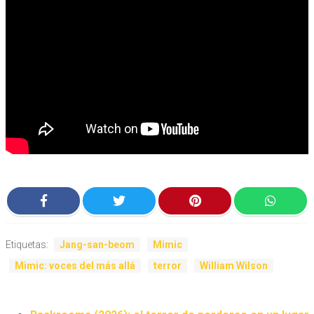
Etiquetas:
Jang-san-beom
Mimic
Mimic: voces del más allá
terror
William Wilson