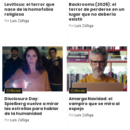
Leviticus: el terror que
Backrooms (2026): el
nace de la homofobia
terror de perderse en un
religiosa
lugar que no debería
existir
Por
Luis Zúñiga
Por
Luis Zúñiga
Críticas
Críticas
Disclosure Day:
Amarga Navidad: el
Spielberg vuelve a mirar
vampiro que se mira al
las estrellas para hablar
espejo
de la humanidad
Por
Luis Zúñiga
Por
Luis Zúñiga