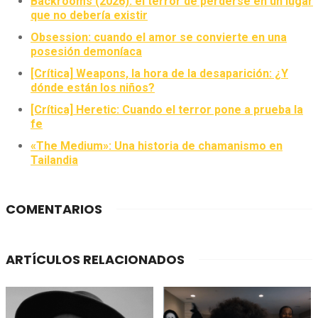
Backrooms (2026): el terror de perderse en un lugar
que no debería existir
Obsession: cuando el amor se convierte en una
posesión demoníaca
[Crítica] Weapons, la hora de la desaparición: ¿Y
dónde están los niños?
[Crítica] Heretic: Cuando el terror pone a prueba la
fe
«The Medium»: Una historia de chamanismo en
Tailandia
COMENTARIOS
ARTÍCULOS RELACIONADOS