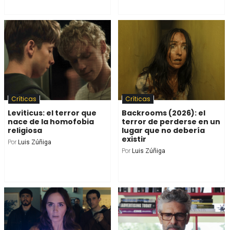
Críticas
Críticas
Leviticus: el terror que
Backrooms (2026): el
nace de la homofobia
terror de perderse en un
religiosa
lugar que no debería
existir
Por
Luis Zúñiga
Por
Luis Zúñiga