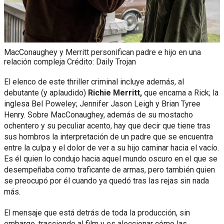
MacConaughey y Merritt personifican padre e hijo en una
relación compleja Crédito: Daily Trojan
El elenco de este thriller criminal incluye además, al
debutante (y aplaudido)
Richie Merritt,
que encarna a Rick; la
inglesa Bel Poweley; Jennifer Jason Leigh y Brian Tyree
Henry. Sobre MacConaughey, además de su mostacho
ochentero y su peculiar acento, hay que decir que tiene tras
sus hombros la interpretación de un padre que se encuentra
entre la culpa y el dolor de ver a su hijo caminar hacia el vacío.
Es él quien lo condujo hacia aquel mundo oscuro en el que se
desempeñaba como traficante de armas, pero también quien
se preocupó por él cuando ya quedó tras las rejas sin nada
más.
El mensaje que está detrás de toda la producción, sin
embargo, trasciende al film y es aleccionar cómo las