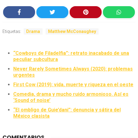
Etiquetas:
Drama
Matthew McConaughey
“Cowboys de Filadelfia”: retrato inacabado de una
peculiar subcultura
Never Rarely Sometimes Always (2020): problemas
urgentes
First Cow (2019): vida, muerte y riqueza en el oeste
Comedia, drama y mucho ruido armonioso. Así es
‘Sound of noise’
“El ombligo de Guie’dani”: denuncia y sátira del
México clasista
COMENTARIOS