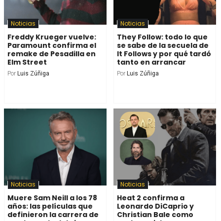
Noticias
Noticias
Freddy Krueger vuelve:
They Follow: todo lo que
Paramount confirma el
se sabe de la secuela de
remake de Pesadilla en
It Follows y por qué tardó
Elm Street
tanto en arrancar
Por
Luis Zúñiga
Por
Luis Zúñiga
Noticias
Noticias
Muere Sam Neill a los 78
Heat 2 confirma a
años: las películas que
Leonardo DiCaprio y
definieron la carrera de
Christian Bale como