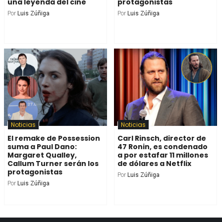
una leyenda del cine
protagonistas
Por
Luis Zúñiga
Por
Luis Zúñiga
Noticias
Noticias
El remake de Possession
Carl Rinsch, director de
suma a Paul Dano:
47 Ronin, es condenado
Margaret Qualley,
a por estafar 11 millones
Callum Turner serán los
de dólares a Netflix
protagonistas
Por
Luis Zúñiga
Por
Luis Zúñiga