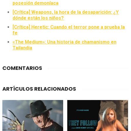
posesión demoníaca
[Crítica] Weapons, la hora de la desaparición: ¿Y
dónde están los niños?
[Crítica] Heretic: Cuando el terror pone a prueba la
fe
«The Medium»: Una historia de chamanismo en
Tailandia
COMENTARIOS
ARTÍCULOS RELACIONADOS