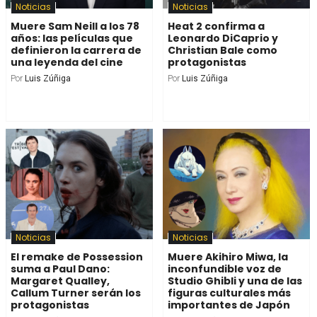
Noticias
Noticias
Muere Sam Neill a los 78
Heat 2 confirma a
años: las películas que
Leonardo DiCaprio y
definieron la carrera de
Christian Bale como
una leyenda del cine
protagonistas
Por
Luis Zúñiga
Por
Luis Zúñiga
Noticias
Noticias
El remake de Possession
Muere Akihiro Miwa, la
suma a Paul Dano:
inconfundible voz de
Margaret Qualley,
Studio Ghibli y una de las
Callum Turner serán los
figuras culturales más
protagonistas
importantes de Japón