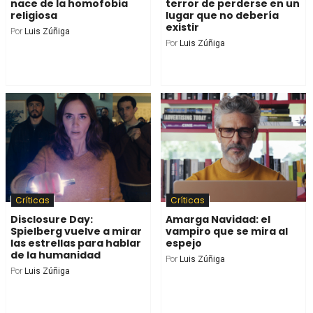
nace de la homofobia
terror de perderse en un
religiosa
lugar que no debería
existir
Por
Luis Zúñiga
Por
Luis Zúñiga
Críticas
Críticas
Disclosure Day:
Amarga Navidad: el
Spielberg vuelve a mirar
vampiro que se mira al
las estrellas para hablar
espejo
de la humanidad
Por
Luis Zúñiga
Por
Luis Zúñiga