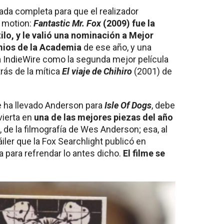
ada completa para que el realizador
p motion:
Fantastic Mr. Fox
(2009) fue la
ilo, y le valió una nominación a Mejor
mios de la Academia
de ese año, y una
a IndieWire como la segunda mejor película
trás de la mítica
El viaje de Chihiro
(2001) de
 ha llevado Anderson para
Isle Of Dogs
, debe
vierta en
una de las mejores piezas del año
n, de la filmografía de Wes Anderson; esa, al
áiler que la Fox Searchlight publicó en
 para refrendar lo antes dicho.
El filme se