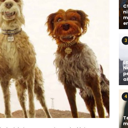
Ct
n
má
e
3
L
No
p
a
4
T
mi