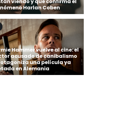
stán viendo y que confirma el
enómeno Harlan Coben
rmie Hammer vuelve al cine: el
ctor acusado de canibalismo
rotagoniza una película ya
etada en Alemania