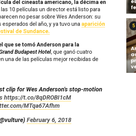
e
ícula del cineasta americano, la décima en
f
las 10 películas un director está listo para
 parecen no pesar sobre Wes Anderson: su
 esperados del año, y ya tuvo una
aparición
5
estival de Sundance.
el que se tomó Anderson para la
A
Grand Budapest Hotel
, que ganó cuatro
a
n una de las películas mejor recibidas de
p
v
rst clip for Wes Anderson's stop-motion
s
https://t.co/8qDROBI1cM
itter.com/MTqa67Afhm
(@vulture)
February 6, 2018