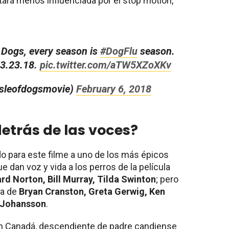
ará menos influenciada por el stop motion,
 Dogs, every season is
#DogFlu
season.
 3.23.18.
pic.twitter.com/aTW5XZoXKv
isleofdogsmovie)
February 6, 2018
etrás de las voces?
do para este filme a uno de los más épicos
ue dan voz y vida a los perros de la película
rd Norton, Bill Murray, Tilda Swinton
; pero
la de
Bryan Cranston, Greta Gerwig, Ken
 Johansson
.
 en Canadá, descendiente de padre candiense