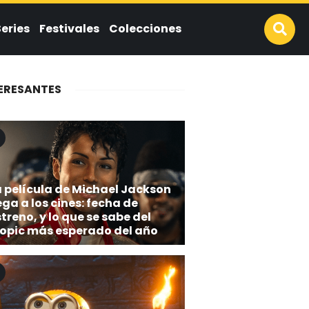
Series
Festivales
Colecciones
ERESANTES
a película de Michael Jackson
ega a los cines: fecha de
treno, y lo que se sabe del
iopic más esperado del año