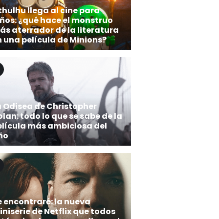
hulhu llega al cine para
iños: ¿qué hace el monstruo
s aterrador de la literatura
n una película de Minions?
a Odisea de Christopher
lan: todo lo que se sabe de la
elícula más ambiciosa del
ño
e encontraré: la nueva
niserie de Netflix que todos