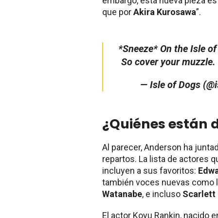
embargo, esta nueva pieza est
que por
Akira Kurosawa
”.
*Sneeze* On the Isle of
So cover your muzzle.
— Isle of Dogs (@
¿Quiénes están d
Al parecer, Anderson ha junta
repartos. La lista de actores q
incluyen a sus favoritos:
Edwa
también voces nuevas como 
Watanabe
, e incluso
Scarlett
El actor Koyu Rankin, nacido