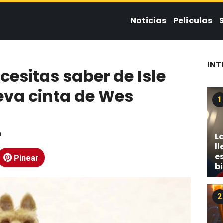
Noticias
Películas
INT
cesitas saber de Isle
eva cinta de Wes
1
a
L
ll
es
Pinear
b
2