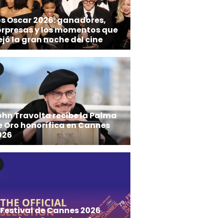
os Oscar 2026: ganadores,
orpresas y los momentos que
jó la gran noche del cine
ohn Travolta recibe la Palma
e Oro honorífica en Cannes
026
 Festival de Cannes 2026