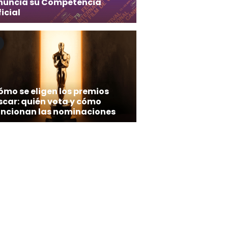
nuncia su Competencia
icial
ómo se eligen los premios
scar: quién vota y cómo
uncionan las nominaciones