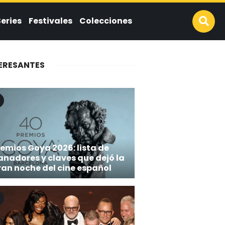
Series
Festivales
Colecciones
ERESANTES
emios Goya 2026: lista de
anadores y claves que dejó la
ran noche del cine español