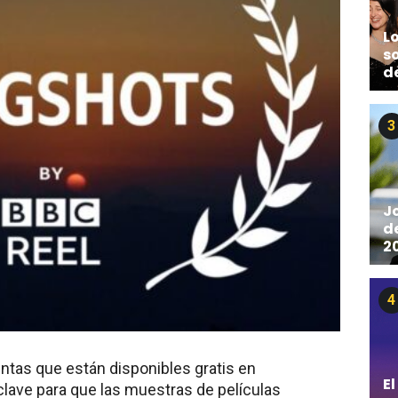
L
s
de
3
J
d
2
4
intas que están disponibles gratis en
El
clave para que las muestras de películas