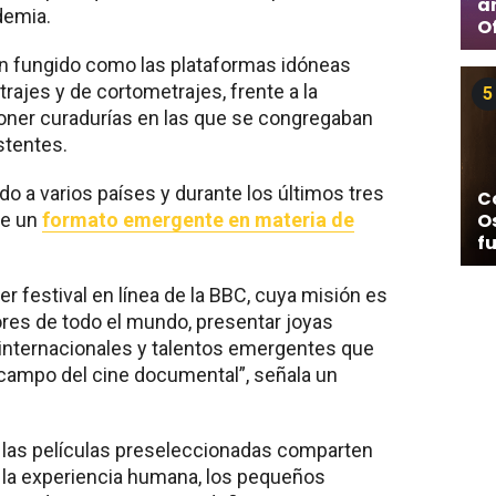
a
demia.
Of
n fungido como las plataformas idóneas
trajes y de cortometrajes, frente a la
5
ner curadurías en las que se congregaban
stentes.
o a varios países y durante los últimos tres
C
de un
formato emergente en materia de
O
f
r festival en línea de la BBC, cuya misión es
ores de todo el mundo, presentar joyas
 internacionales y talentos emergentes que
 campo del cine documental”, señala un
s las películas preseleccionadas comparten
 la experiencia humana, los pequeños