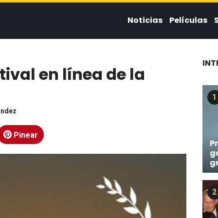
Noticias
Películas
INT
ival en línea de la
1
ández
Pinear
Pr
g
g
2