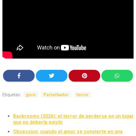
Etiquetas:
gore
Perturbador
terror
Backrooms (2026): el terror de perderse en un lugar
que no debería existir
Obsession: cuando el amor se convierte en una