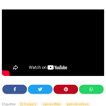
Etiquetas:
El Conjuro
James Wan
patrick wilson