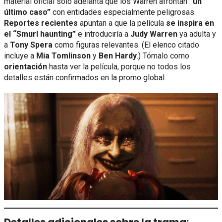
material oficial solo adelanta que los Warren afrontan
“un
último caso”
con entidades especialmente peligrosas.
Reportes recientes
apuntan a que la película
se inspira en
el “Smurl haunting”
e introduciría a
Judy Warren
ya adulta y
a
Tony Spera
como figuras relevantes. (El elenco citado
incluye a
Mia Tomlinson
y
Ben Hardy
.) Tómalo como
orientación
hasta ver la película, porque no todos los
detalles están confirmados en la promo global.