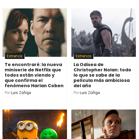
Estrenos
Estrenos
Te encontraré: la nueva
La Odisea de
miniserie de Netflix que
Christopher Nolan: todo
todos están viendo y
lo que se sabe de la
que confirma el
película más ambiciosa
fenómeno Harlan Coben
del año
Por
Luis Zúñiga
Por
Luis Zúñiga