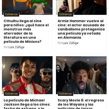
Estrenos
Estrenos
Cthulhu llega al cine
Armie Hammer vuelve al
para niños: ¿qué hace el
cine: el actor acusado de
monstruo más
canibalismo protagoniza
aterrador de la
una película ya vetada
literatura en una
en Alemania
película de Minions?
Por
Luis Zúñiga
Por
Luis Zúñiga
Estrenos
Estrenos
La película de Michael
Scary Movie 6: el regreso
Jackson llega a los cines:
de los Wayans y las
fecha de estreno, y lo
películas de terror