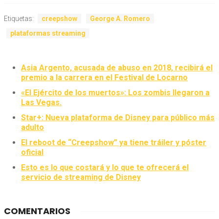
Etiquetas:
creepshow
George A. Romero
plataformas streaming
Asia Argento, acusada de abuso en 2018, recibirá el
premio a la carrera en el Festival de Locarno
«El Ejército de los muertos»: Los zombis llegaron a
Las Vegas.
Star+: Nueva plataforma de Disney para público más
adulto
El reboot de “Creepshow” ya tiene tráiler y póster
oficial
Esto es lo que costará y lo que te ofrecerá el
servicio de streaming de Disney
COMENTARIOS