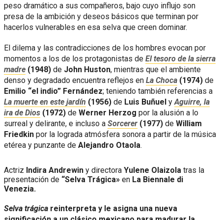
peso dramático a sus compañeros, bajo cuyo influjo son
presa de la ambición y deseos básicos que terminan por
hacerlos vulnerables en esa selva que creen dominar.
El dilema y las contradicciones de los hombres evocan por
momentos a los de los protagonistas de
El tesoro de la sierra
madre
(1948)
de
John Huston
, mientras que el ambiente
denso y degradado encuentra reflejos en
La Choca
(1974)
de
Emilio “el indio” Fernández
; teniendo también referencias a
La muerte en este jardín
(1956)
de
Luis Buñuel
y
Aguirre, la
ira de Dios
(1972)
de
Werner Herzog
por la alusión a lo
surreal y delirante, e incluso a
Sorcerer
(1977)
de
William
Friedkin
por la lograda atmósfera sonora a partir de la música
etérea y punzante de
Alejandro Otaola
.
Actriz
Indira Andrewin
y directora
Yulene Olaizola
tras la
presentación de
“Selva Trágica»
en
La Biennale di
Venezia.
Selva trágica
reinterpreta y le asigna una nueva
significación a un clásico mexicano para madurar la