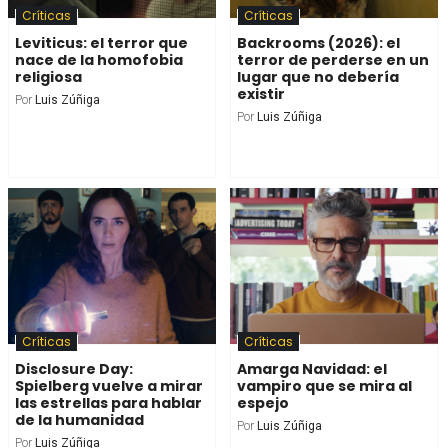
Críticas
Críticas
Leviticus: el terror que
Backrooms (2026): el
nace de la homofobia
terror de perderse en un
religiosa
lugar que no debería
existir
Por
Luis Zúñiga
Por
Luis Zúñiga
Críticas
Críticas
Disclosure Day:
Amarga Navidad: el
Spielberg vuelve a mirar
vampiro que se mira al
las estrellas para hablar
espejo
de la humanidad
Por
Luis Zúñiga
Por
Luis Zúñiga