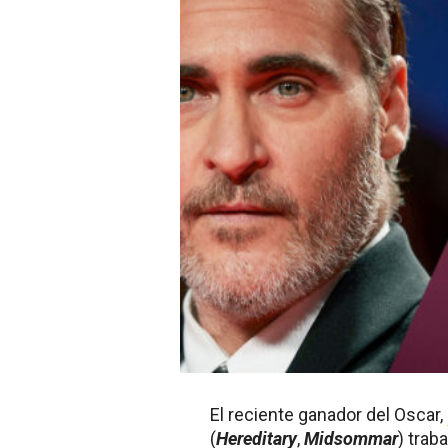
El reciente ganador del Oscar,
(
Hereditary
,
Midsommar
) trab