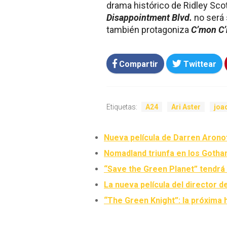
drama histórico de Ridley Sco
Disappointment Blvd.
no será 
también protagoniza
C’mon C
Compartir
Twittear
Etiquetas:
A24
Ari Aster
joa
Nueva película de Darren Arono
Nomadland triunfa en los Gotham
“Save the Green Planet” tendrá
La nueva película del director d
“The Green Knight”: la próxima 