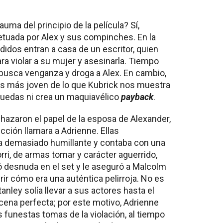
auma del principio de la película? Sí,
etuada por Alex y sus compinches. En la
didos entran a casa de un escritor, quien
ara violar a su mujer y asesinarla. Tiempo
 busca venganza y droga a Alex. En cambio,
or es más joven de lo que Kubrick nos muestra
 ruedas ni crea un maquiavélico
payback
.
hazaron el papel de la esposa de Alexander,
ucción llamara a Adrienne. Ellas
a demasiado humillante y contaba con una
rri, de armas tomar y carácter aguerrido,
ó desnuda en el set y le aseguró a Malcolm
ir cómo era una auténtica pelirroja. No es
nley solía llevar a sus actores hasta el
scena perfecta; por este motivo, Adrienne
 funestas tomas de la violación, al tiempo