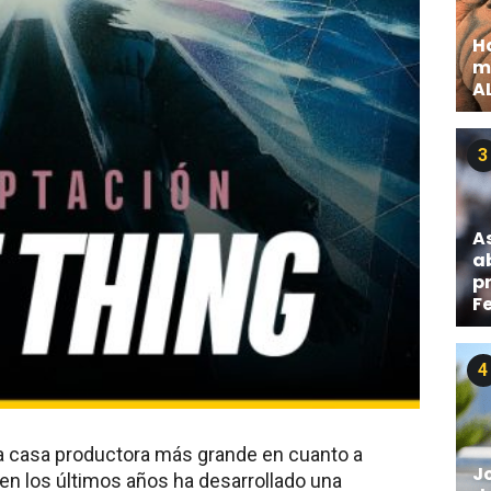
H
m
AL
3
A
ab
pr
F
4
a casa productora más grande en cuanto a
J
s en los últimos años ha desarrollado una