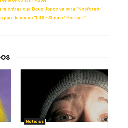
 remake con Ari Aster
a mientras que Doug Jones va para “Nosferatu”
n para la nueva “Little Shop of Horrors”
DOS
Noticias