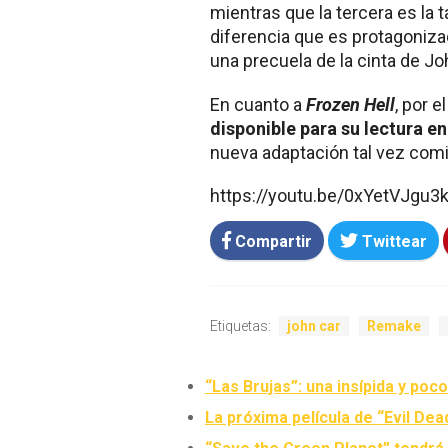
mientras que la tercera es l
diferencia que es protagoniza
una precuela de la cinta de Jo
En cuanto a
Frozen Hell
, por 
disponible para su lectura en
nueva adaptación tal vez comi
https://youtu.be/0xYetVJgu3
Compartir
Twittear
Etiquetas:
john car
Remake
“Las Brujas”: una insípida y po
La próxima película de “Evil Dea