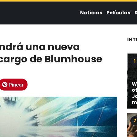
Noticias
Películas
INT
endrá una nueva
 cargo de Blumhouse
1
W
Pinear
of
J
m
2