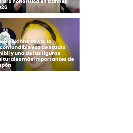
e Oro honorífica en Cannes
026
uere Akihiro Miwa, la
nconfundible voz de Studio
ibli y una de las figuras
ulturales más importantes de
apón