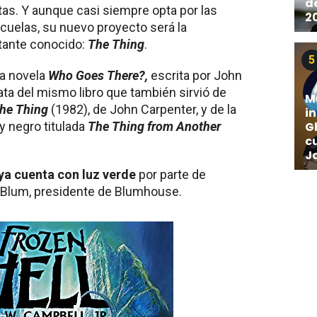
d
as. Y aunque casi siempre opta por las
2
ecuelas, su nuevo proyecto será la
stante conocido:
The Thing
.
5
la novela
Who Goes There?,
escrita por John
ata del mismo libro que también sirvió de
M
he Thing
(1982), de John Carpenter, y de la
i
y negro titulada
The Thing from Another
Gh
c
J
ya cuenta con luz verde
por parte de
n Blum, presidente de Blumhouse.