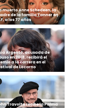
a muerto Anne Schedeen, la
adre de la familia Tanner en
F, a los 77 años
sia Argento, acusada de
uso en 2018, recibirá el
emio a la carrera en el
estival de Locarno
ohn Travolta recibe la Palma