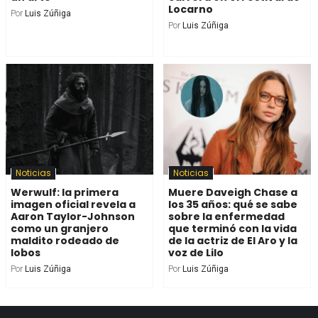
Locarno
Por
Luis Zúñiga
Por
Luis Zúñiga
Noticias
Noticias
Werwulf: la primera
Muere Daveigh Chase a
imagen oficial revela a
los 35 años: qué se sabe
Aaron Taylor-Johnson
sobre la enfermedad
como un granjero
que terminó con la vida
maldito rodeado de
de la actriz de El Aro y la
lobos
voz de Lilo
Por
Luis Zúñiga
Por
Luis Zúñiga