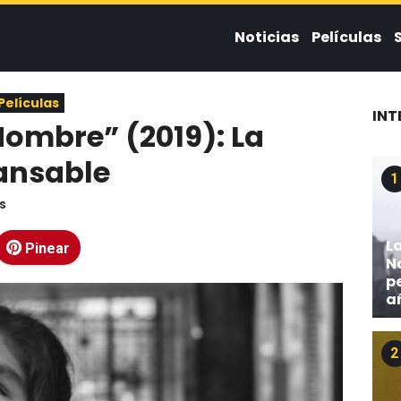
Noticias
Películas
Películas
INT
Nombre” (2019): La
ansable
1
s
L
Pinear
No
p
a
2