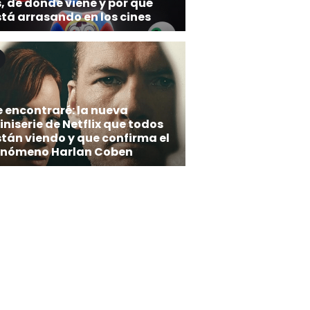
, de dónde viene y por qué
stá arrasando en los cines
e encontraré: la nueva
niserie de Netflix que todos
stán viendo y que confirma el
enómeno Harlan Coben