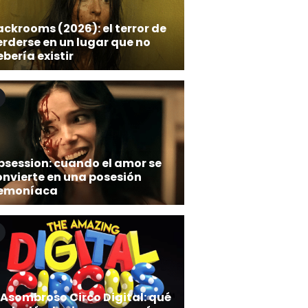
ckrooms (2026): el terror de
erderse en un lugar que no
bería existir
bsession: cuando el amor se
onvierte en una posesión
emoníaca
 Asombroso Circo Digital: qué