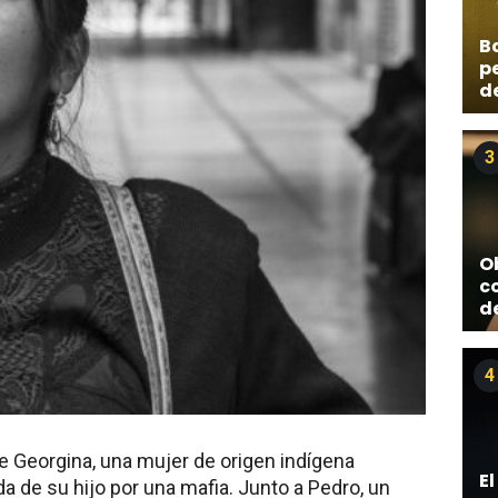
Ba
p
de
3
O
c
d
4
e Georgina, una mujer de origen indígena
El
da de su hijo por una mafia. Junto a Pedro, un