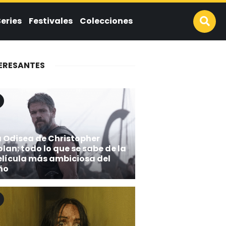
Series
Festivales
Colecciones
ERESANTES
a Odisea de Christopher
lan: todo lo que se sabe de la
elícula más ambiciosa del
ño