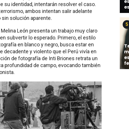
es
 su identidad, intentarán resolver el caso.
e
terrorismo, ambos intentan salir adelante
 sin solución aparente.
5
a Melina León presenta un trabajo muy claro
n subvertir lo esperado. Primero, el estilo
tografía en blanco y negro, busca estar en
T
e decadente y violento que el Perú vivía en
mi
e
ión de fotografía de Inti Briones retrata un
f
oca profundidad de campo, evocando también
onista.