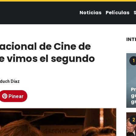
Noticias
Películas
INT
nacional de Cine de
ue vimos el segundo
1
lduch Díaz
Pr
g
Pinear
g
2