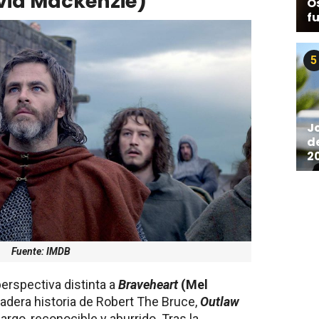
vid Mackenzie)
O
f
5
J
d
2
Fuente: IMDB
erspectiva distinta a
Braveheart
(Mel
dadera historia de Robert The Bruce,
Outlaw
rgo, reconocible y aburrido. Tras la