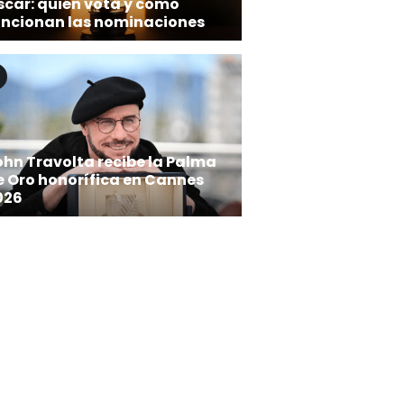
scar: quién vota y cómo
uncionan las nominaciones
ohn Travolta recibe la Palma
e Oro honorífica en Cannes
026