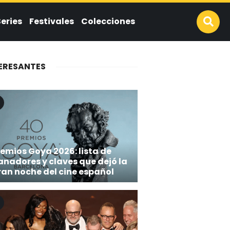
Series
Festivales
Colecciones
ERESANTES
emios Goya 2026: lista de
anadores y claves que dejó la
ran noche del cine español