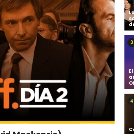
L
s
de
3
El
a
Of
4
C