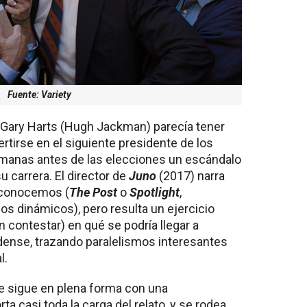
Fuente: Variety
or Gary Harts (Hugh Jackman) parecía tener
rtirse en el siguiente presidente de los
manas antes de las elecciones un escándalo
su carrera. El director de
Juno
(2017) narra
 conocemos (
The Post
o
Spotlight
,
os dinámicos), pero resulta un ejercicio
 contestar) en qué se podría llegar a
idense, trazando paralelismos interesantes
l.
sigue en plena forma con una
ta casi toda la carga del relato, y se rodea