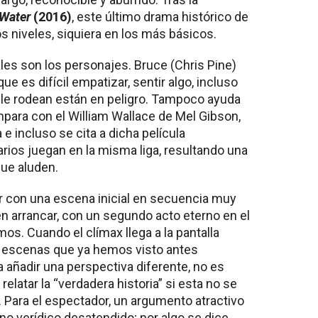
 Water
(2016)
, este último drama histórico de
s niveles, siquiera en los más básicos.
les son los personajes. Bruce (Chris Pine)
que es difícil empatizar, sentir algo, incluso
e le rodean están en peligro. Tampoco ayuda
para con el William Wallace de Mel Gibson,
a e incluso se cita a dicha película
ios juegan en la misma liga, resultando una
que aluden.
r con una escena inicial en secuencia muy
en arrancar, con un segundo acto eterno en el
s. Cuando el clímax llega a la pantalla
 escenas que ya hemos visto antes
ra añadir una perspectiva diferente, no es
relatar la “verdadera historia” si esta no se
s. Para el espectador, un argumento atractivo
o verídico desatendido; por algo se dice