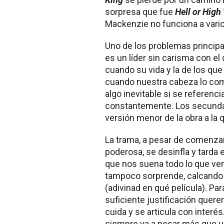
sorpresa que fue
Hell or High
Mackenzie no funciona a vario
Uno de los problemas principa
es un líder sin carisma con el 
cuando su vida y la de los qu
cuando nuestra cabeza lo com
algo inevitable si se referenci
constantemente. Los secundar
versión menor de la obra a la 
La trama, a pesar de comenza
poderosa, se desinfla y tarda 
que nos suena todo lo que vemo
tampoco sorprende, calcando
(adivinad en qué película). Pa
suficiente justificación querer 
cuida y se articula con interé
siempre va a pesar más que un