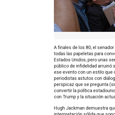
A finales de los 80, el senad
todas las papeletas para conve
Estados Unidos, pero unas se
público de infidelidad arruinó 
ese evento con un estilo que
periodistas astutos con diálog
perspicaz que se pregunta (sin
convertir la política estadoun
con Trump y la situación actua
Hugh Jackman demuestra que 
interpretación sólida que sopor