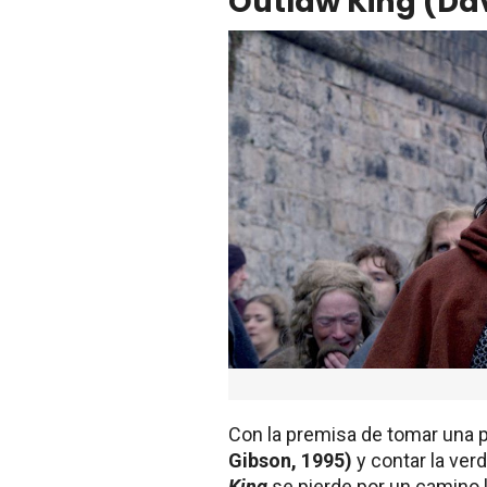
Outlaw King (Da
Con la premisa de tomar una p
Gibson, 1995)
y contar la ver
King
se pierde por un camino la