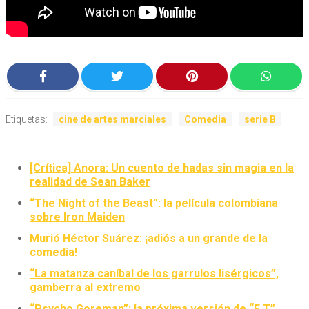
Etiquetas:
cine de artes marciales
Comedia
serie B
[Crítica] Anora: Un cuento de hadas sin magia en la
realidad de Sean Baker
“The Night of the Beast”: la película colombiana
sobre Iron Maiden
Murió Héctor Suárez: ¡adiós a un grande de la
comedia!
“La matanza caníbal de los garrulos lisérgicos”,
gamberra al extremo
“Psycho Goreman”: la próxima versión de “E.T.”