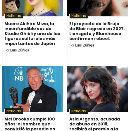
Noticias
Noticias
Muere Akihiro Miwa, la
El proyecto de la Bruja
inconfundible voz de
de Blair regresa en 2027:
Studio Ghibli y una de las
Lionsgate y Blumhouse
figuras culturales más
confirman reboot
importantes de Japón
Por
Luis Zúñiga
Por
Luis Zúñiga
Noticias
Noticias
Mel Brooks cumple 100
Asia Argento, acusada
años: el hombre que
de abuso en 2018,
convirtió la parodia en
recibirá el premio a la