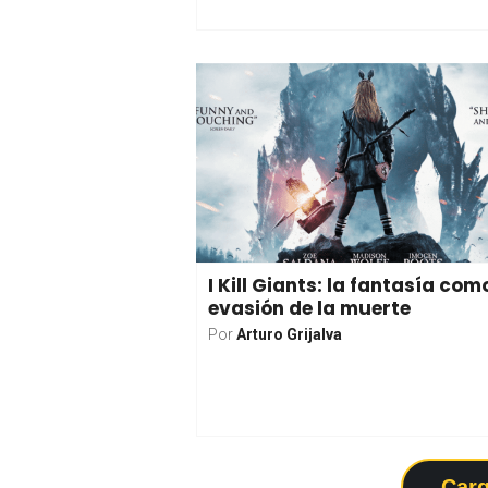
I Kill Giants: la fantasía com
evasión de la muerte
Por
Arturo Grijalva
Carg