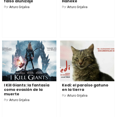
falso alunizaje
Haneke
Por
Arturo Grijalva
Por
Arturo Grijalva
I Kill Giants: la fantasía
Kedi: el paraíso gatuno
como evasión de la
en la tierra
muerte
Por
Arturo Grijalva
Por
Arturo Grijalva