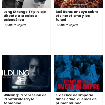
Long Strange Trip: viaje
Boli Bana: ensayo sobre
directo a la odisea
el sincretismo y los
psicodélica
fulani
Por
Arturo Grijalva
Por
Arturo Grijalva
Wildling: la represión de
El declive del imperio
la naturaleza y lo
americano: dilemas de
femenino
primer mundo