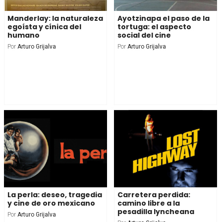
Manderlay: la naturaleza
Ayotzinapa el paso de la
egoísta y cínica del
tortuga: el aspecto
humano
social del cine
Por
Arturo Grijalva
Por
Arturo Grijalva
La perla: deseo, tragedia
Carretera perdida:
y cine de oro mexicano
camino libre a la
pesadilla lyncheana
Por
Arturo Grijalva