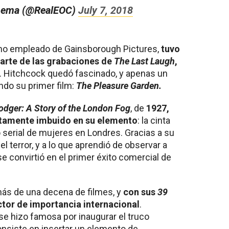
nema (@RealEOC)
July 7, 2018
mo empleado de Gainsborough Pictures,
tuvo
parte de las grabaciones de
The Last Laugh
,
. Hitchcock quedó fascinado, y apenas un
ndo su primer film:
The Pleasure Garden.
odger: A Story of the London Fog
, de
1927,
tamente imbuido en su elemento
: la cinta
o serial de mujeres en Londres. Gracias a su
el terror, y a lo que aprendió de observar a
se convirtió en el primer éxito comercial de
 más de una decena de filmes, y
con sus
39
ector de importancia internacional
.
se hizo famosa por inaugurar el truco
consiste en insertar un elemento de