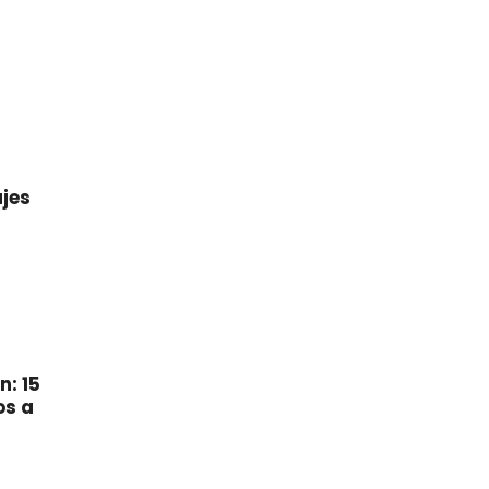
jes
n: 15
os a