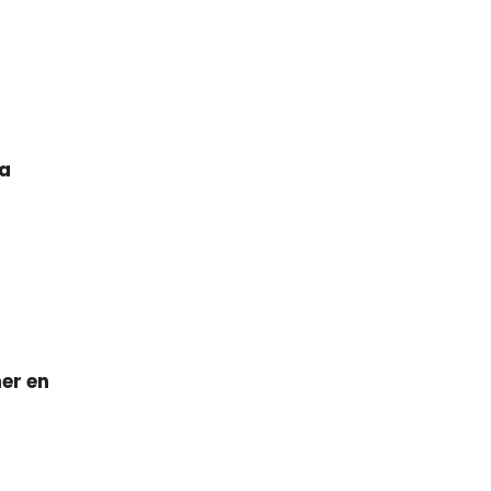
la
ner en