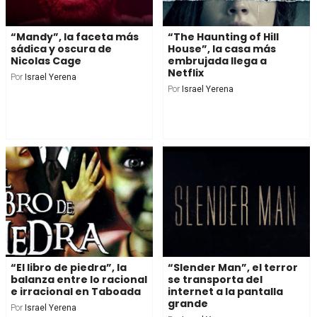
“Mandy”, la faceta más
“The Haunting of Hill
sádica y oscura de
House”, la casa más
Nicolas Cage
embrujada llega a
Netflix
Por
Israel Yerena
Por
Israel Yerena
“El libro de piedra”, la
“Slender Man”, el terror
balanza entre lo racional
se transporta del
e irracional en Taboada
internet a la pantalla
grande
Por
Israel Yerena