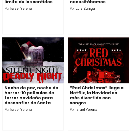
límite de los sentidos
necesitábamos
Por
Israel Yerena
Por
Luis Zúñiga
Noche de paz, noche de
“Red Christmas” llega a
horror: 10 películas de
Netflix, la Navidad es
terror navideño para
más divertida con
desconfiar de Santa
sangre
Por
Israel Yerena
Por
Israel Yerena