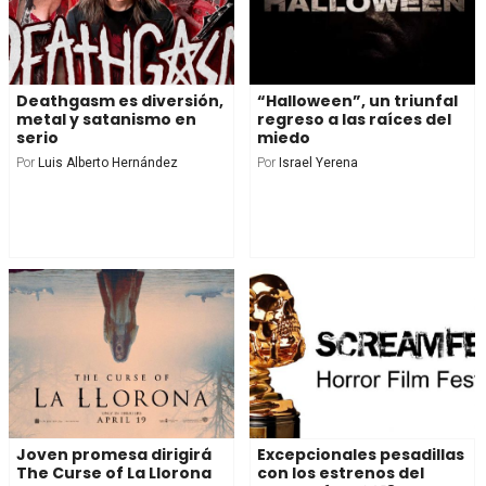
Deathgasm es diversión,
“Halloween”, un triunfal
metal y satanismo en
regreso a las raíces del
serio
miedo
Por
Luis Alberto Hernández
Por
Israel Yerena
Joven promesa dirigirá
Excepcionales pesadillas
The Curse of La Llorona
con los estrenos del